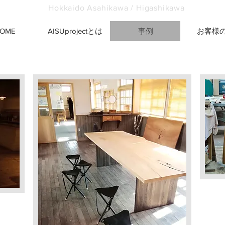
Hokkaido Asahikawa / Higashikawa
OME
AISUprojectとは
事例
お客様