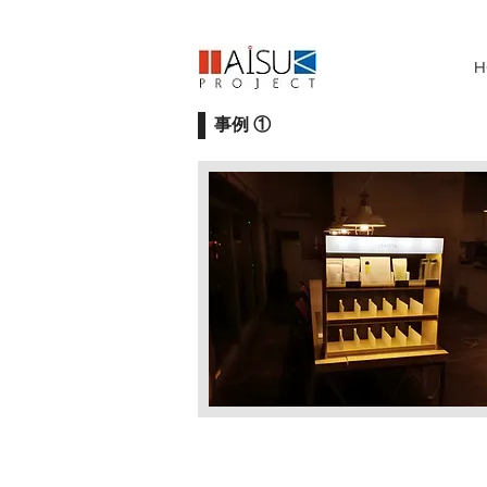
H
事例 ①